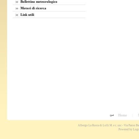
Bollettino meteorologico
Motori di ricerca
Link utili
Home
|
Albergo La Rosta di Lolli M. e c. snc - Via Passo 
Powered by
Logo