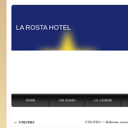
LA ROSTA HOTEL
HOME
CHI SIAMO
LE CAMERE
HOME
CHI SIAMO
LE CAMERE
I SERVIZI
CITTA´ E DINTORNI
UTILITIES
CON
UTILITIES >>
Bollettino mete
UTILITIES