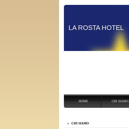
LA ROSTA HOTEL
HOME
CHI SIAMO
HOME
CHI SIAMO
LE CAMERE
I SERVIZI
C
CHI SIAMO