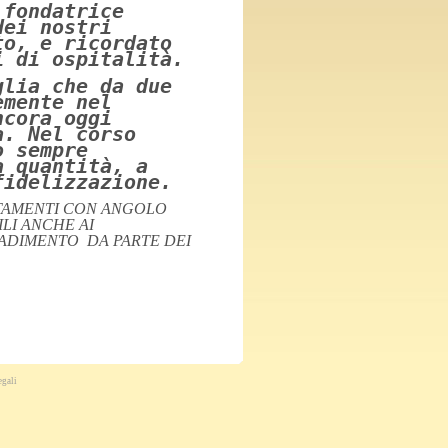
 fondatrice
dei nostri
to, e ricordato
i di ospitalità.
glia che da due
emente nel
ncora oggi
a. Nel corso
o sempre
a quantità, a
fidelizzazione.
RTAMENTI CON ANGOLO
LI ANCHE AI
RADIMENTO DA PARTE DEI
egali