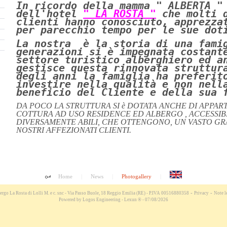
In ricordo della mamma " ALBERTA "
dell'hotel
" LA ROSTA "
che molti 
clienti hanno conosciuto, apprezza
per parecchio tempo per le sue dot
La nostra è la storia di una fami
generazioni si è impegnata costant
settore turistico alberghiero ed a
gestisce questa rinnovata struttur
degli anni la famiglia ha preferit
investire nella qualità e non nell
beneficio del Cliente e della sua 
DA POCO LA STRUTTURA SI è DOTATA ANCHE DI APPA
COTTURA AD USO RESIDENCE ED ALBERGO , ACCESSIBI
DIVERSAMENTE ABILI, CHE OTTENGONO, UN VASTO G
NOSTRI AFFEZIONATI CLIENTI.
Home
|
News
|
Photogallery
|
-
-
rgo La Rosta di Lolli M. e c. snc - Via Passo Buole, 18 Reggio Emilia (RE) - P.IVA 00516880358
Privacy
Note l
Powered by
Logos Engineering
-
Lexun ®
- 07/08/2026