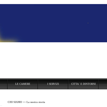
LE CAMERE
I SERVIZI
CITTA´ E DINTORNI
ITTA´ E DINTORNI
UTILITIES
CONTATTI
CHI SIAMO >>
La nostra storia